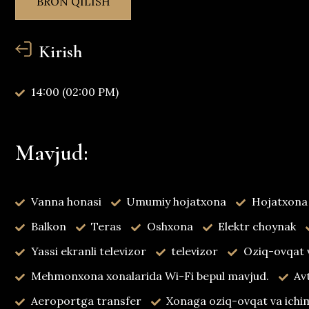
BRON QILISH
Kirish
14:00 (02:00 PM)
Mavjud:
Vanna honasi
Umumiy hojatxona
Hojatxona
Balkon
Teras
Oshxona
Elektr choynak
Yassi ekranli televizor
televizor
Oziq-ovqat v
Mehmonxona xonalarida Wi-Fi bepul mavjud.
Av
Aeroportga transfer
Xonaga oziq-ovqat va ichiml