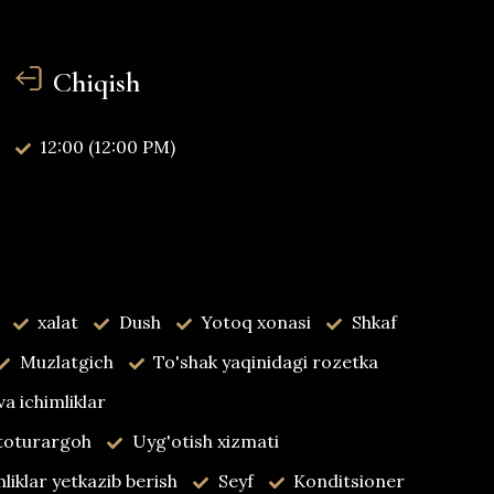
Chiqish
12:00 (12:00 PM)
xalat
Dush
Yotoq xonasi
Shkaf
Muzlatgich
To'shak yaqinidagi rozetka
a ichimliklar
toturargoh
Uyg'otish xizmati
iklar yetkazib berish
Seyf
Konditsioner